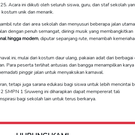
 Acara ini diikuti oleh seluruh siswa, guru, dan staf sekolah ya
 kostum unik dan menarik.
ambil rute dari area sekolah dan menyusuri beberapa jalan utama
an dengan penuh semangat, diiringi musik yang membangkitkan
onal hingga modern
, diputar sepanjang rute, menambah kemeriaha
al ini, mulai dari kostum daur ulang, pakaian adat dari berbagai
wan. Para peserta terlihat antusias dan bangga menampilkan karya
adati pinggir jalan untuk menyaksikan karnaval.
uran, tetapi juga sarana edukasi bagi siswa untuk lebih mencintai 
42 SMPN 1 Sruweng ini diharapkan dapat mempererat tali
spirasi bagi sekolah lain untuk terus berkarya.