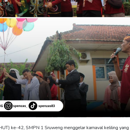
(HUT) ke-42, SMPN 1 Sruweng menggelar karnaval keliling yang