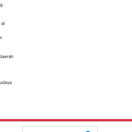
ng
 di
n
 daerah
budaya