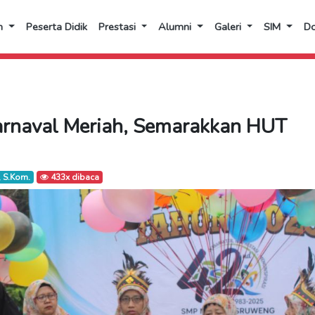
n
Peserta Didik
Prestasi
Alumni
Galeri
SIM
D
rnaval Meriah, Semarakkan HUT
 S.Kom.
433x dibaca