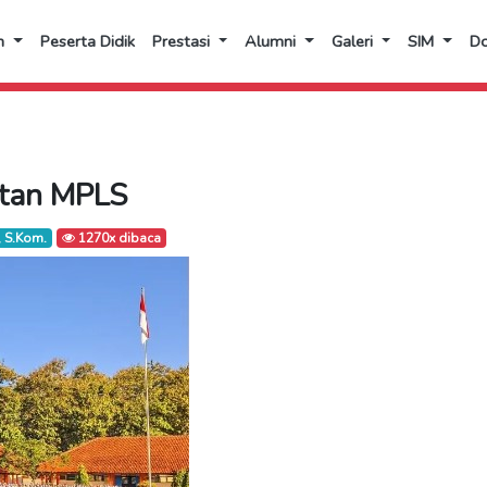
n
Peserta Didik
Prestasi
Alumni
Galeri
SIM
D
atan MPLS
 S.Kom.
1270x dibaca