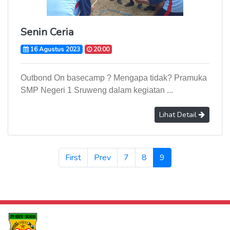
Senin Ceria
16 Agustus 2023
20:00
Outbond On basecamp ? Mengapa tidak? Pramuka
SMP Negeri 1 Sruweng dalam kegiatan ...
Lihat Detail
(current)
First
Prev
7
8
9